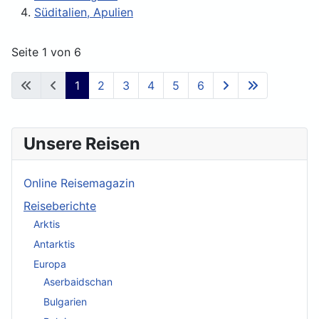
Süditalien, Apulien
Seite 1 von 6
1
2
3
4
5
6
Unsere Reisen
Online Reisemagazin
Reiseberichte
Arktis
Antarktis
Europa
Aserbaidschan
Bulgarien