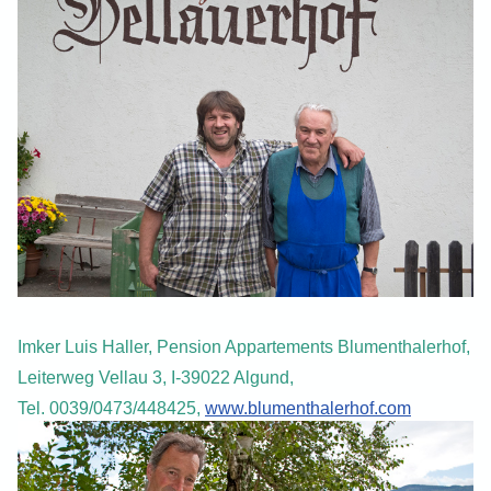
Imker Luis Haller, Pension Appartements Blumenthalerhof,
Leiterweg Vellau 3, I-39022 Algund,
Tel. 00
39/0473/448425,
www.blumenthalerhof.com