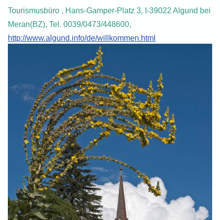
Tourismusbüro
, Hans-Gamper-Platz 3, I-39022 Algund bei
Meran(BZ), Tel. 0039/0473/448600,
http://www.algund.info/de/willkommen.html