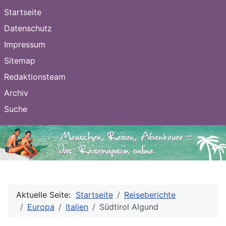
Startseite
Datenschutz
Impressum
Sitemap
Redaktionsteam
Archiv
Suche
Aktuelle Seite:
Startseite
Reiseberichte
Europa
Italien
Südtirol Algund