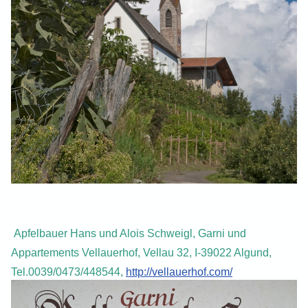
Apfelbauer Hans und Alois
Schweigl, Garni und
Appartements Vellauerhof, Vellau 32, I-39022 Algund,
Tel.0039/0473/448544,
http://vellauerhof.com/