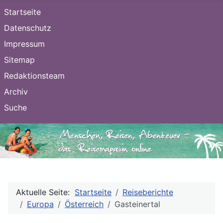
Startseite
Datenschutz
Impressum
Sitemap
Redaktionsteam
Archiv
Suche
Aktuelle Seite:
Startseite
Reiseberichte
Europa
Österreich
Gasteinertal