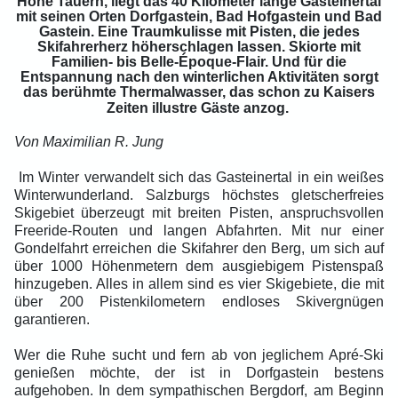
Hohe Tauern, liegt das 40 Kilometer lange Gasteinertal
mit seinen Orten Dorfgastein, Bad Hofgastein und Bad
Gastein. Eine Traumkulisse mit Pisten, die jedes
Skifahrerherz höherschlagen lassen. Skiorte mit
Familien- bis Belle-Époque-Flair. Und für die
Entspannung nach den winterlichen Aktivitäten sorgt
das berühmte Thermalwasser, das schon zu Kaisers
Zeiten illustre Gäste anzog.
Von Maximilian R. Jung
Im Winter verwandelt sich das Gasteinertal in ein weißes
Winterwunderland. Salzburgs höchstes gletscherfreies
Skigebiet überzeugt mit breiten Pisten, anspruchsvollen
Freeride-Routen und langen Abfahrten. Mit nur einer
Gondelfahrt erreichen die Skifahrer den Berg, um sich auf
über 1000 Höhenmetern dem ausgiebigem Pistenspaß
hinzugeben. Alles in allem sind es vier Skigebiete, die mit
über 200 Pistenkilometern endloses Skivergnügen
garantieren.
Wer die Ruhe sucht und fern ab von jeglichem Apré-Ski
genießen möchte, der ist in Dorfgastein bestens
aufgehoben. In dem sympathischen Bergdorf, am Beginn